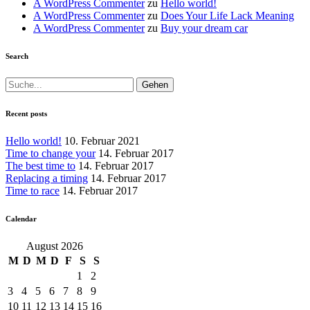
A WordPress Commenter
zu
Hello world!
A WordPress Commenter
zu
Does Your Life Lack Meaning
A WordPress Commenter
zu
Buy your dream car
Search
Suchen
nach:
Recent posts
Hello world!
10. Februar 2021
Time to change your
14. Februar 2017
The best time to
14. Februar 2017
Replacing a timing
14. Februar 2017
Time to race
14. Februar 2017
Calendar
August 2026
M
D
M
D
F
S
S
1
2
3
4
5
6
7
8
9
10
11
12
13
14
15
16