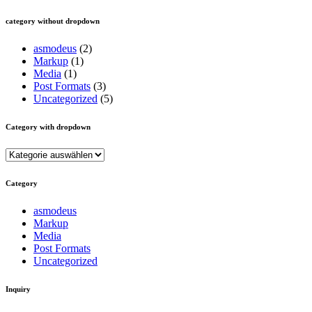
category without dropdown
asmodeus
(2)
Markup
(1)
Media
(1)
Post Formats
(3)
Uncategorized
(5)
Category with dropdown
Category
with
dropdown
Category
asmodeus
Markup
Media
Post Formats
Uncategorized
Inquiry