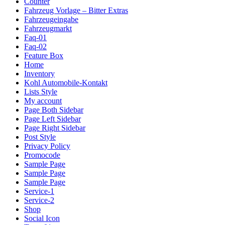
Counter
Fahrzeug Vorlage – Bitter Extras
Fahrzeugeingabe
Fahrzeugmarkt
Faq-01
Faq-02
Feature Box
Home
Inventory
Kohl Automobile-Kontakt
Lists Style
My account
Page Both Sidebar
Page Left Sidebar
Page Right Sidebar
Post Style
Privacy Policy
Promocode
Sample Page
Sample Page
Sample Page
Service-1
Service-2
Shop
Social Icon