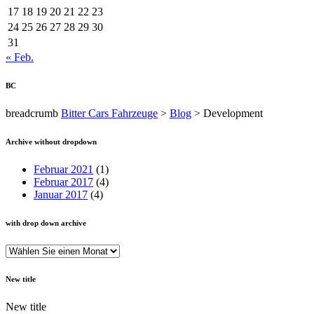
17
18
19
20
21
22
23
24
25
26
27
28
29
30
31
« Feb.
BC
breadcrumb
Bitter Cars Fahrzeuge
>
Blog
>
Development
Archive without dropdown
Februar 2021
(1)
Februar 2017
(4)
Januar 2017
(4)
with drop down archive
with
drop
down
New title
archive
New title